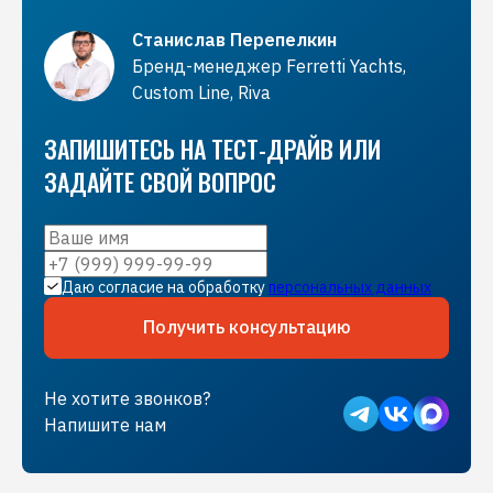
Свободностоящая мебель на флайбридже.
Высота потолков: превышает 2,05 м во всех
Кормовая платформа: погружная купальная
Станислав Перепелкин
помещениях
платформа с тендером Williams 345
Бренд-менеджер Ferretti Yachts,
Салон: просторный, с обеденной зоной-
Гараж: для SeaBob.
Custom Line, Riva
студией на 8 человек
Камбуз / Кухонный блок: оборудован
ЗАПИШИТЕСЬ НА ТЕСТ-ДРАЙВ ИЛИ
Гальюн / Санузел: в каждой каюте
Вентиляция и отопление: система
ЗАДАЙТЕ СВОЙ ВОПРОС
кондиционирования.
Даю согласие на обработку
персональных данных
Получить консультацию
Не хотите звонков?
Напишите нам