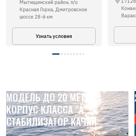
17126
Мытищинский район, п/о
Конако
Красная Горка, Дмитровское
Варакс
шоссе 28-й км
Узнать условия
МОДЕЛЬ ДО 20 МЕТРОВ
КОРПУС КЛАССА "А"
СТАБИЛИЗАТОР КАЧКИ