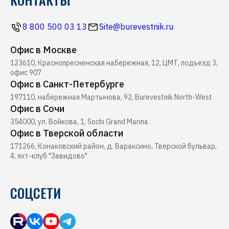
Ferretti
Ресторан Буревестник
Контакты
Все бренды
8 800 500 03 13
Site@burevestnik.ru
Журнал Yachting
Офис в Москве
Хелипорт Буревестник
123610, Краснопресненская набережная, 12, ЦМТ, подъезд 3,
Seabob
офис 907
Офис в Санкт-Петербурге
197110, набережная Мартынова, 92, Burevestnik North-West
Офис в Сочи
354000, ул. Войкова, 1, Sochi Grand Marina
Офис в Тверской области
171266, Конаковский район, д. Вараксино, Тверской бульвар,
4, яхт-клуб "Завидово"
СОЦСЕТИ