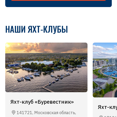
НАШИ ЯХТ-КЛУБЫ
Яхт-клуб «Буревестник»
Яхт-кл
141721, Московская область,