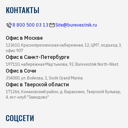
Pershing
КОНТАКТЫ
Строительство марин
Новости
Ferretti
Ресторан Буревестник
Контакты
Все бренды
8 800 500 03 13
Site@burevestnik.ru
Журнал Yachting
Офис в Москве
Хелипорт Буревестник
123610, Краснопресненская набережная, 12, ЦМТ, подъезд 3,
Seabob
офис 907
Офис в Санкт-Петербурге
197110, набережная Мартынова, 92, Burevestnik North-West
Офис в Сочи
354000, ул. Войкова, 1, Sochi Grand Marina
Офис в Тверской области
171266, Конаковский район, д. Вараксино, Тверской бульвар,
4, яхт-клуб "Завидово"
СОЦСЕТИ