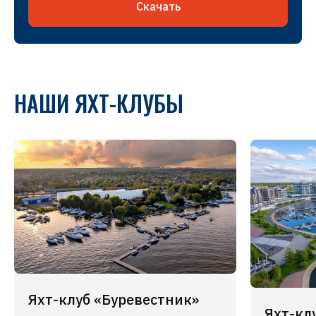
Скачать
НАШИ ЯХТ-КЛУБЫ
Яхт-клуб «Буревестник»
Яхт-кл