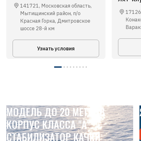
141721, Московская область,
17126
Мытищинский район, п/о
Конако
Красная Горка, Дмитровское
Варакс
шоссе 28-й км
Узнать условия
МОДЕЛЬ ДО 20 МЕТРОВ
КОРПУС КЛАССА "А"
СТАБИЛИЗАТОР КАЧКИ