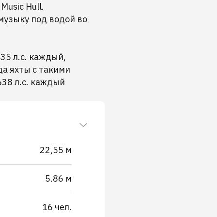
usic Hull.
музыку под водой во
35 л.с. каждый,
а яхты с такими
38 л.с. каждый
22,55 м
5.86 м
16 чел.