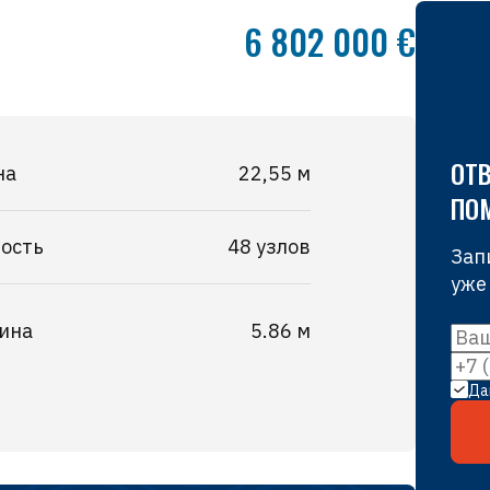
6 802 000 €
ОТВ
на
22,55 м
ПО
ость
48 узлов
Зап
уже
ина
5.86 м
Да