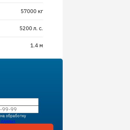
57000 кг
5200 л. с.
1.4 м
 на обработку
 данных