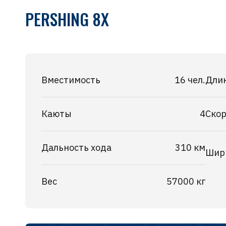
PERSHING 8X
Вместимость
16 чел.
Дли
Каюты
4
Скор
Дальность хода
310 км
Шир
Вес
57000 кг