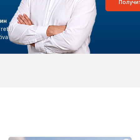
Получи
кин
etti
Riva