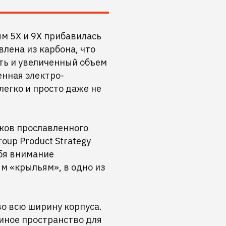
ям 5X и 9X прибавилась
влена из карбона, что
ть и увеличенный объем
енная электро-
легко и просто даже не
оков прославленного
oup Product Strategy
бя внимание
м «крыльям», в одно из
о всю ширину корпуса.
иное пространство для