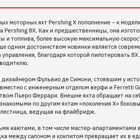
ых моторных яхт Pershing X пополнение – к модел
 Pershing 8X. Как и предшественницы, она изгото
ы и топлива, более высокую максимальную скорос
ще одним достоинством новинки является соврем
 управления, благодаря которой пилотировать 8X 
водителю.
а дизайнером Фульвио де Симони, стоявшим у ист
вместно с инженерным отделом верфи и Ferretti Gr
твом Пьеро Феррари. Внешне яхта обращает на се
знакомыми по другим яхтам «поколения X» боковы
 лестница, ведущая на флайбридж.
ьмя каютами, в том числе мастер-апартаментами в
ка между салоном и кокпитом превращает их в ед