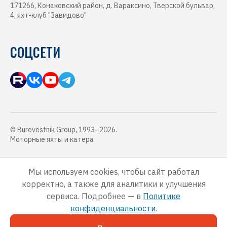
171266, Конаковский район, д. Вараксино, Тверской бульвар,
4, яхт-клуб "Завидово"
СОЦСЕТИ
© Burevestnik Group, 1993–2026.
Моторные яхты и катера
Обращаем Ваше внимание, что данный интернет-сайт, а также вся
информация о товарах, услугах и ценах, предоставленная на нём,
Мы используем cookies, чтобы сайт работал
носит исключительно информационный характер и ни при каких
корректно, а также для аналитики и улучшения
условиях не является публичной офертой, определяемой
положениями Статьи 437 Гражданского кодекса Российской
сервиса. Подробнее — в
Политике
Федерации.
конфиденциальности
.
Для получения подробной информации о наличии и стоимости
указанных товаров, услуг и ценах, пожалуйста, обращайтесь к