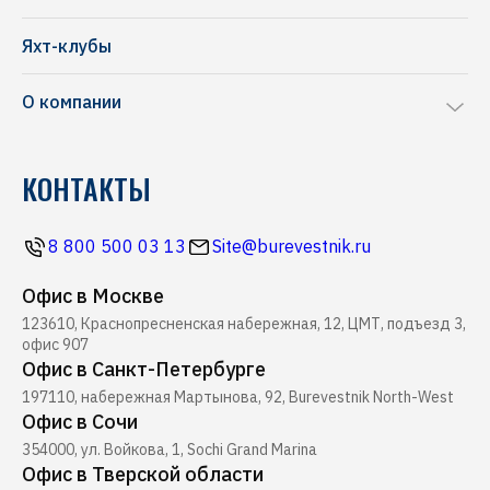
Chris-Craft
Ремонт яхт и катеров
Frauscher
Яхт-клубы
Перевозка яхт и катеров
NAVAN
О компании
Комиссионная продажа
Riva
Производство понтонов
Блог
Pershing
КОНТАКТЫ
Строительство марин
Новости
Ferretti
Ресторан Буревестник
Контакты
Все бренды
8 800 500 03 13
Site@burevestnik.ru
Журнал Yachting
Офис в Москве
Хелипорт Буревестник
123610, Краснопресненская набережная, 12, ЦМТ, подъезд 3,
Seabob
офис 907
Офис в Санкт-Петербурге
197110, набережная Мартынова, 92, Burevestnik North-West
Офис в Сочи
354000, ул. Войкова, 1, Sochi Grand Marina
Офис в Тверской области