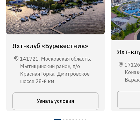
Яхт-клуб «Буревестник»
Яхт-кл
141721, Московская область,
17126
Мытищинский район, п/о
Конако
Красная Горка, Дмитровское
Варакс
шоссе 28-й км
Узнать условия