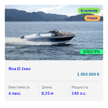
В наличии
Новая
Riva El-Iseo
1 050 000 €
Вместимость
Длина
Мощность
6 пасс.
8,35 м
340 л.с.