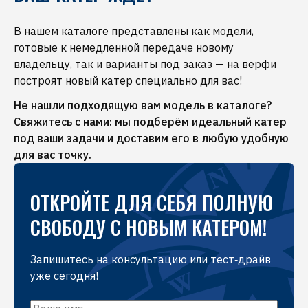
задачи: для семейных прогулок, водных видов
— вы сможете оценить управляемость,
и внимания к деталям. Наши менеджеры
спорта, рыбалки или путешествий. По вашему
комфорт и оснащение выбранной модели.
В нашем каталоге представлены как модели,
помогут подобрать модель именно под ваши
желанию организуем тест‑драйв на акватории
готовые к немедленной передаче новому
задачи: для семейных прогулок, водных видов
— вы сможете оценить управляемость,
владельцу, так и варианты под заказ — на верфи
спорта, рыбалки или путешествий. По вашему
комфорт и оснащение выбранной модели.
построят новый катер специально для вас!
желанию организуем тест‑драйв на акватории
— вы сможете оценить управляемость,
Не нашли подходящую вам модель в каталоге?
комфорт и оснащение выбранной модели.
Свяжитесь с нами: мы подберём идеальный катер
под ваши задачи и доставим его в любую удобную
для вас точку.
ОТКРОЙТЕ ДЛЯ СЕБЯ ПОЛНУЮ
СВОБОДУ С НОВЫМ КАТЕРОМ!
Запишитесь на консультацию или тест‑драйв
уже сегодня!