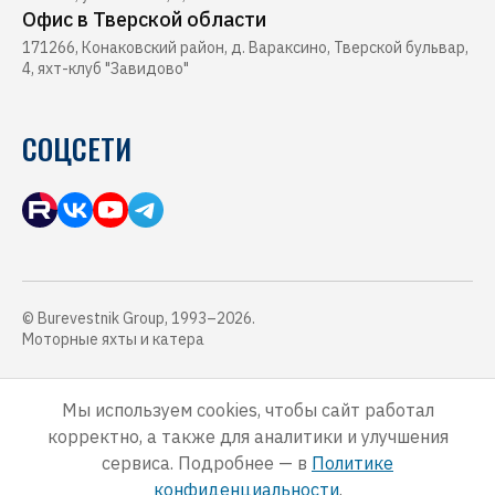
Офис в Тверской области
171266, Конаковский район, д. Вараксино, Тверской бульвар,
4, яхт-клуб "Завидово"
СОЦСЕТИ
© Burevestnik Group, 1993–2026.
Моторные яхты и катера
Обращаем Ваше внимание, что данный интернет-сайт, а также вся
информация о товарах, услугах и ценах, предоставленная на нём,
Мы используем cookies, чтобы сайт работал
носит исключительно информационный характер и ни при каких
корректно, а также для аналитики и улучшения
условиях не является публичной офертой, определяемой
положениями Статьи 437 Гражданского кодекса Российской
сервиса. Подробнее — в
Политике
Федерации.
конфиденциальности
.