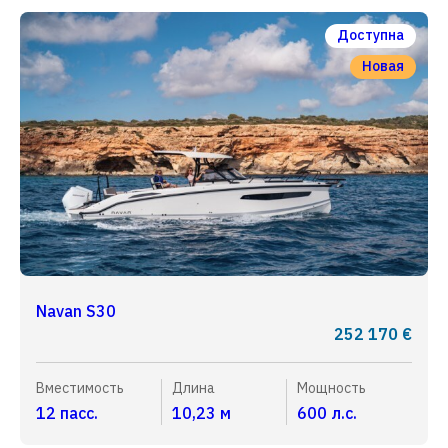
Доступна
Новая
Navan S30
252 170 €
Вместимость
Длина
Мощность
12 пасс.
10,23 м
600 л.с.