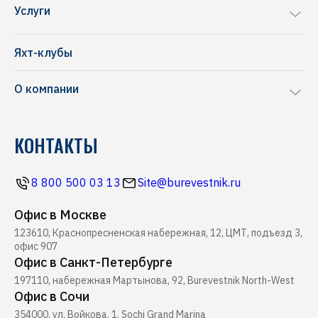
Sea Ray
Услуги
Chris-Craft
Ремонт яхт и катеров
Frauscher
Яхт-клубы
Перевозка яхт и катеров
NAVAN
О компании
Комиссионная продажа
Riva
Производство понтонов
Блог
Pershing
КОНТАКТЫ
Строительство марин
Новости
Ferretti
Ресторан Буревестник
Контакты
Все бренды
8 800 500 03 13
Site@burevestnik.ru
Журнал Yachting
Офис в Москве
Хелипорт Буревестник
123610, Краснопресненская набережная, 12, ЦМТ, подъезд 3,
Seabob
офис 907
Офис в Санкт-Петербурге
197110, набережная Мартынова, 92, Burevestnik North-West
Офис в Сочи
354000, ул. Войкова, 1, Sochi Grand Marina