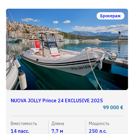
Брокераж
NUOVA JOLLY Prince 24 EXCLUSIVE 2025
99 000 €
Вместимость
Длина
Мощность
14 пасс.
7,7 м
250 л.с.