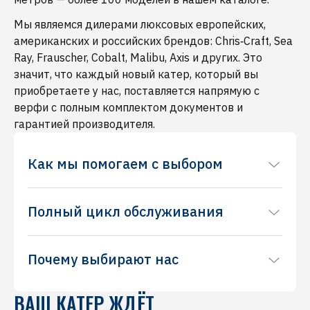
Мы являемся дилерами люксовых европейских,
американских и российских брендов: Chris‑Craft, Sea
Ray, Frauscher, Cobalt, Malibu, Axis и других. Это
значит, что каждый новый катер, который вы
приобретаете у нас, поставляется напрямую с
верфи с полным комплектом документов и
гарантией производителя.
Как мы помогаем с выбором
Понимаем, что выбор катера — непростой
Полный цикл обслуживания
процесс, требующий основательного подхода
и внимания к деталям. Наши менеджеры
Понимаем, что выбор катера — непростой
помогут подобрать модель именно под ваши
Почему выбирают нас
процесс, требующий основательного подхода
задачи: для семейных прогулок, водных видов
и внимания к деталям. Наши менеджеры
спорта, рыбалки или путешествий. По вашему
Понимаем, что выбор катера — непростой
помогут подобрать модель именно под ваши
желанию организуем тест‑драйв на акватории
ВАШ КАТЕР ЖДЁТ
процесс, требующий основательного подхода