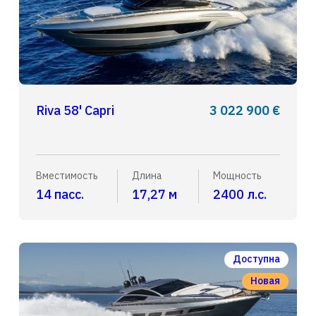
Riva 58' Capri
3 022 900 €
Вместимость
Длина
Мощность
14 пасс.
17,27 м
2400 л.с.
Доступна
Новая