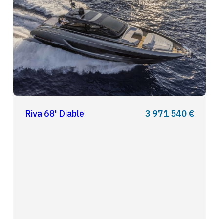
Riva 68' Diable
3 971 540 €