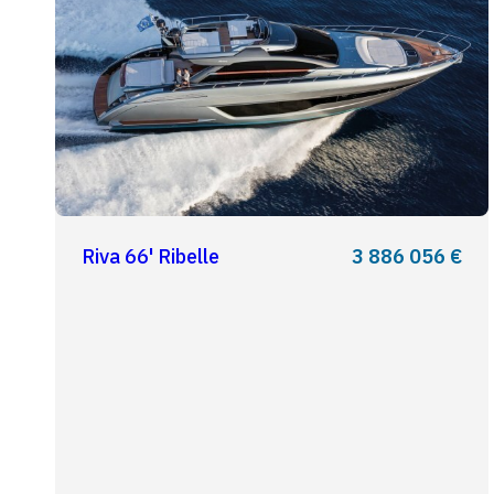
Riva 66' Ribelle
3 886 056 €