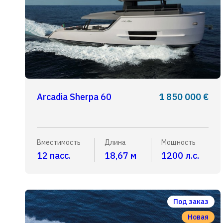
Arcadia Sherpa 60
1 850 000 €
Вместимость
Длина
Мощность
12 пасс.
18,67 м
1200 л.с.
Под заказ
Новая