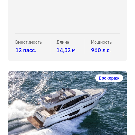
Вместимость
Длина
Мощность
12 пасс.
14,52 м
960 л.с.
Брокераж