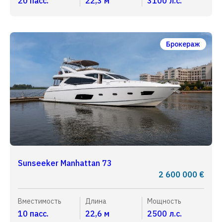
20 пасс.
22,3 м
3100 л.с.
Брокераж
Sunseeker Manhattan 73
2 600 000 €
Вместимость
Длина
Мощность
10 пасс.
22,6 м
2500 л.с.