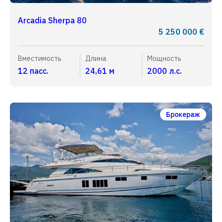
Arcadia Sherpa 80
5 250 000 €
Вместимость
Длина
Мощность
12 пасс.
24,61 м
2000 л.с.
Брокераж