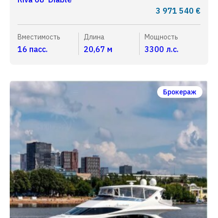
3 971 540 €
Вместимость
Длина
Мощность
16 пасс.
20,67 м
3300 л.с.
Брокераж