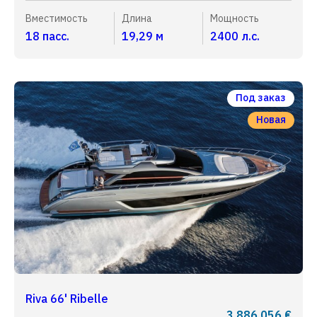
Вместимость
Длина
Мощность
18 пасс.
19,29 м
2400 л.с.
Под заказ
Новая
Riva 66' Ribelle
3 886 056 €