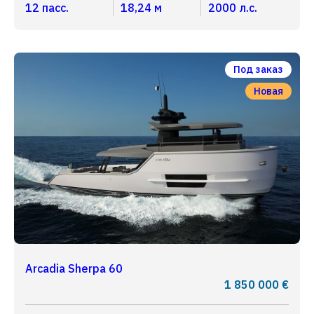
12 пасс.
18,24 м
2000 л.с.
Под заказ
Новая
Arcadia Sherpa 60
1 850 000 €