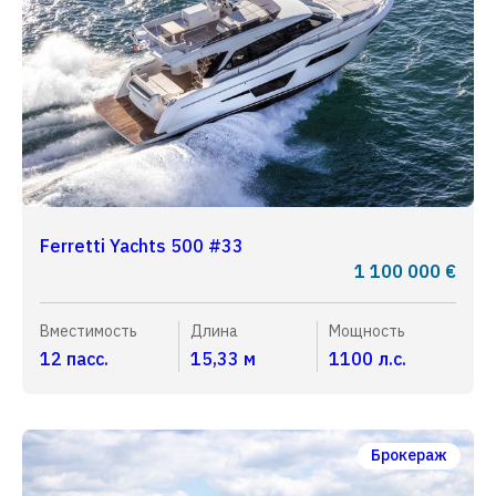
Ferretti Yachts 500 #33
1 100 000 €
Вместимость
Длина
Мощность
12 пасс.
15,33 м
1100 л.с.
Брокераж