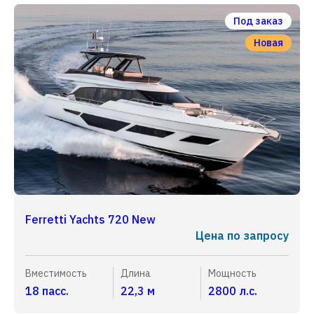
Под заказ
Новая
Ferretti Yachts 720 New
Цена по запросу
Вместимость
Длина
Мощность
18 пасс.
22,3 м
2800 л.с.