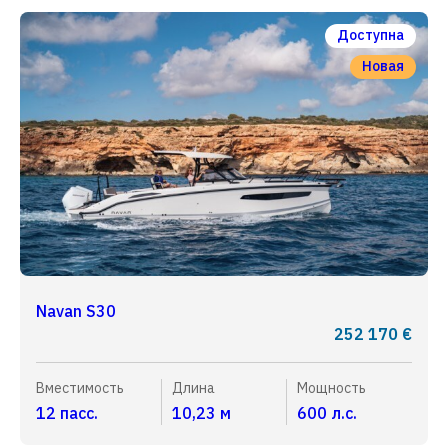
Доступна
Новая
Navan S30
252 170 €
Вместимость
Длина
Мощность
12 пасс.
10,23 м
600 л.с.