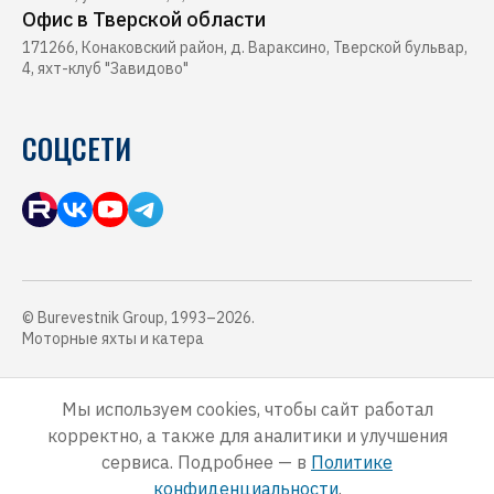
Офис в Тверской области
171266, Конаковский район, д. Вараксино, Тверской бульвар,
4, яхт-клуб "Завидово"
СОЦСЕТИ
© Burevestnik Group, 1993–2026.
Моторные яхты и катера
Обращаем Ваше внимание, что данный интернет-сайт, а также вся
информация о товарах, услугах и ценах, предоставленная на нём,
Мы используем cookies, чтобы сайт работал
носит исключительно информационный характер и ни при каких
корректно, а также для аналитики и улучшения
условиях не является публичной офертой, определяемой
положениями Статьи 437 Гражданского кодекса Российской
сервиса. Подробнее — в
Политике
Федерации.
конфиденциальности
.