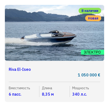
В наличии
Новая
Riva El-Iseo
1 050 000 €
Вместимость
Длина
Мощность
6 пасс.
8,35 м
340 л.с.