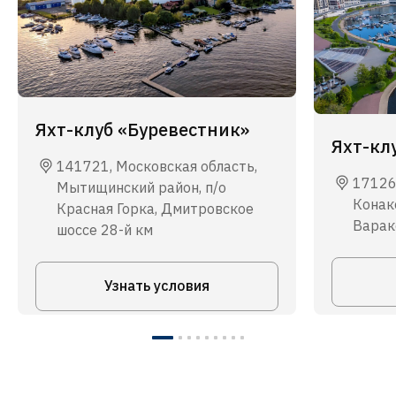
Яхт-клуб «Буревестник»
Яхт-кл
141721, Московская область,
17126
Мытищинский район, п/о
Конако
Красная Горка, Дмитровское
Варакс
шоссе 28-й км
Узнать условия