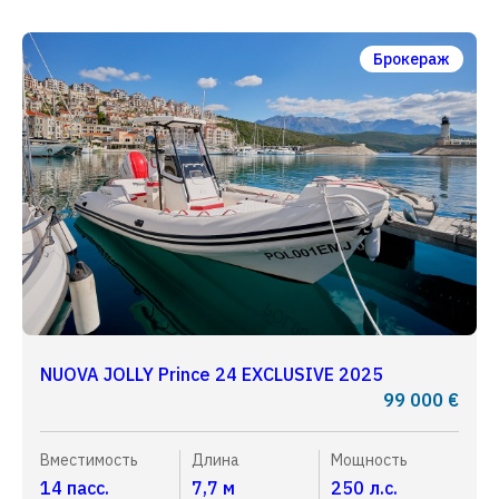
Брокераж
NUOVA JOLLY Prince 24 EXCLUSIVE 2025
99 000 €
Вместимость
Длина
Мощность
14 пасс.
7,7 м
250 л.с.