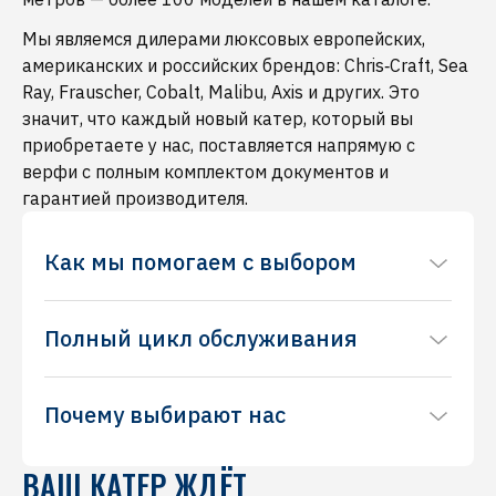
Мы являемся дилерами люксовых европейских,
американских и российских брендов: Chris‑Craft, Sea
Ray, Frauscher, Cobalt, Malibu, Axis и других. Это
значит, что каждый новый катер, который вы
приобретаете у нас, поставляется напрямую с
верфи с полным комплектом документов и
гарантией производителя.
Как мы помогаем с выбором
Понимаем, что выбор катера — непростой
Полный цикл обслуживания
процесс, требующий основательного подхода
и внимания к деталям. Наши менеджеры
Понимаем, что выбор катера — непростой
помогут подобрать модель именно под ваши
Почему выбирают нас
процесс, требующий основательного подхода
задачи: для семейных прогулок, водных видов
и внимания к деталям. Наши менеджеры
спорта, рыбалки или путешествий. По вашему
Понимаем, что выбор катера — непростой
помогут подобрать модель именно под ваши
желанию организуем тест‑драйв на акватории
ВАШ КАТЕР ЖДЁТ
процесс, требующий основательного подхода