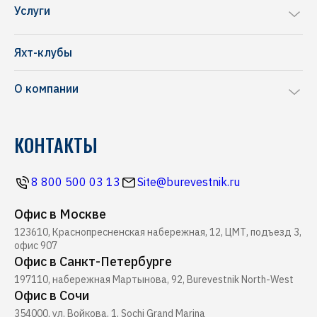
Sea Ray
Услуги
Chris-Craft
Ремонт яхт и катеров
Frauscher
Яхт-клубы
Перевозка яхт и катеров
NAVAN
О компании
Комиссионная продажа
Riva
Производство понтонов
Блог
Pershing
КОНТАКТЫ
Строительство марин
Новости
Ferretti
Ресторан Буревестник
Контакты
Все бренды
8 800 500 03 13
Site@burevestnik.ru
Журнал Yachting
Офис в Москве
Хелипорт Буревестник
123610, Краснопресненская набережная, 12, ЦМТ, подъезд 3,
Seabob
офис 907
Офис в Санкт-Петербурге
197110, набережная Мартынова, 92, Burevestnik North-West
Офис в Сочи
354000, ул. Войкова, 1, Sochi Grand Marina