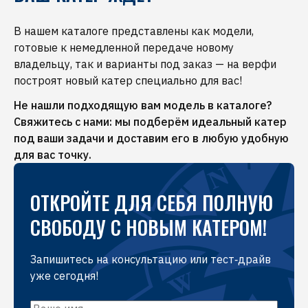
задачи: для семейных прогулок, водных видов
— вы сможете оценить управляемость,
и внимания к деталям. Наши менеджеры
спорта, рыбалки или путешествий. По вашему
комфорт и оснащение выбранной модели.
В нашем каталоге представлены как модели,
помогут подобрать модель именно под ваши
желанию организуем тест‑драйв на акватории
готовые к немедленной передаче новому
задачи: для семейных прогулок, водных видов
— вы сможете оценить управляемость,
владельцу, так и варианты под заказ — на верфи
спорта, рыбалки или путешествий. По вашему
комфорт и оснащение выбранной модели.
построят новый катер специально для вас!
желанию организуем тест‑драйв на акватории
— вы сможете оценить управляемость,
Не нашли подходящую вам модель в каталоге?
комфорт и оснащение выбранной модели.
Свяжитесь с нами: мы подберём идеальный катер
под ваши задачи и доставим его в любую удобную
для вас точку.
ОТКРОЙТЕ ДЛЯ СЕБЯ ПОЛНУЮ
СВОБОДУ С НОВЫМ КАТЕРОМ!
Запишитесь на консультацию или тест‑драйв
уже сегодня!