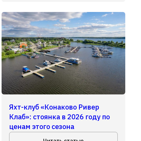
Яхт-клуб «Конаково Ривер
Клаб»: стоянка в 2026 году по
ценам этого сезона
Читать статью