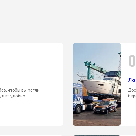
0
Ло
бов, чтобы вы могли
Дос
удет удобно.
бер