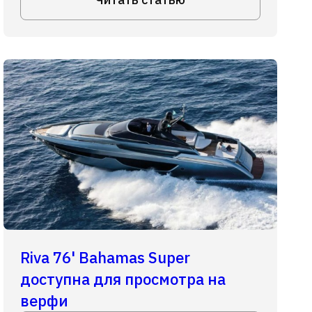
Riva 76' Bahamas Super
доступна для просмотра на
верфи