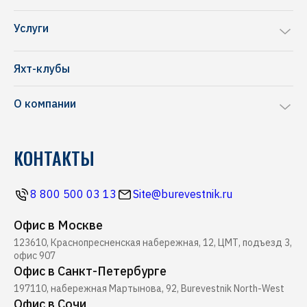
Sea Ray
Услуги
Chris-Craft
Ремонт яхт и катеров
Frauscher
Яхт-клубы
Перевозка яхт и катеров
NAVAN
О компании
Комиссионная продажа
Riva
Производство понтонов
Блог
Pershing
КОНТАКТЫ
Строительство марин
Новости
Ferretti
Ресторан Буревестник
Контакты
Все бренды
8 800 500 03 13
Site@burevestnik.ru
Журнал Yachting
Офис в Москве
Хелипорт Буревестник
123610, Краснопресненская набережная, 12, ЦМТ, подъезд 3,
Seabob
офис 907
Офис в Санкт-Петербурге
197110, набережная Мартынова, 92, Burevestnik North-West
Офис в Сочи