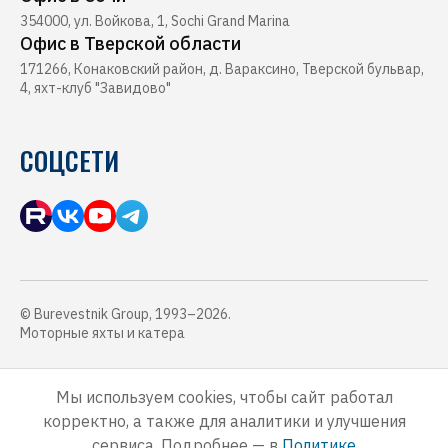
354000, ул. Войкова, 1, Sochi Grand Marina
Офис в Тверской области
171266, Конаковский район, д. Вараксино, Тверской бульвар,
4, яхт-клуб "Завидово"
СОЦСЕТИ
© Burevestnik Group, 1993–2026.
Моторные яхты и катера
Обращаем Ваше внимание, что данный интернет-сайт, а также вся
информация о товарах, услугах и ценах, предоставленная на нём,
Мы используем cookies, чтобы сайт работал
носит исключительно информационный характер и ни при каких
корректно, а также для аналитики и улучшения
условиях не является публичной офертой, определяемой
положениями Статьи 437 Гражданского кодекса Российской
сервиса. Подробнее — в
Политике