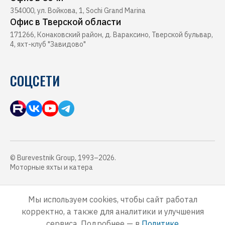
354000, ул. Войкова, 1, Sochi Grand Marina
Офис в Тверской области
171266, Конаковский район, д. Вараксино, Тверской бульвар,
4, яхт-клуб "Завидово"
СОЦСЕТИ
© Burevestnik Group, 1993–2026.
Моторные яхты и катера
Обращаем Ваше внимание, что данный интернет-сайт, а также вся
информация о товарах, услугах и ценах, предоставленная на нём,
Мы используем cookies, чтобы сайт работал
носит исключительно информационный характер и ни при каких
корректно, а также для аналитики и улучшения
условиях не является публичной офертой, определяемой
положениями Статьи 437 Гражданского кодекса Российской
сервиса. Подробнее — в
Политике