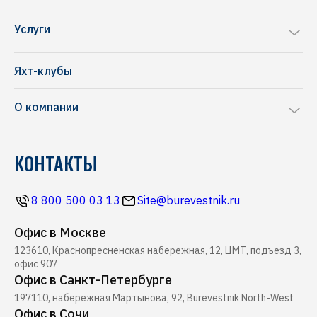
Sea Ray
Услуги
Chris-Craft
Ремонт яхт и катеров
Frauscher
Яхт-клубы
Перевозка яхт и катеров
NAVAN
О компании
Комиссионная продажа
Riva
Производство понтонов
Блог
Pershing
КОНТАКТЫ
Строительство марин
Новости
Ferretti
Ресторан Буревестник
Контакты
Все бренды
8 800 500 03 13
Site@burevestnik.ru
Журнал Yachting
Офис в Москве
Хелипорт Буревестник
123610, Краснопресненская набережная, 12, ЦМТ, подъезд 3,
Seabob
офис 907
Офис в Санкт-Петербурге
197110, набережная Мартынова, 92, Burevestnik North-West
Офис в Сочи