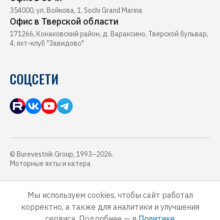
354000, ул. Войкова, 1, Sochi Grand Marina
Офис в Тверской области
171266, Конаковский район, д. Вараксино, Тверской бульвар,
4, яхт-клуб "Завидово"
СОЦСЕТИ
© Burevestnik Group, 1993–2026.
Моторные яхты и катера
Обращаем Ваше внимание, что данный интернет-сайт, а также вся
информация о товарах, услугах и ценах, предоставленная на нём,
Мы используем cookies, чтобы сайт работал
носит исключительно информационный характер и ни при каких
корректно, а также для аналитики и улучшения
условиях не является публичной офертой, определяемой
положениями Статьи 437 Гражданского кодекса Российской
сервиса. Подробнее — в
Политике