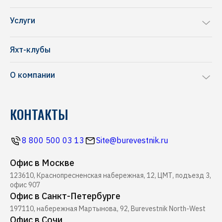
Sea Ray
Услуги
Chris-Craft
Ремонт яхт и катеров
Frauscher
Яхт-клубы
Перевозка яхт и катеров
NAVAN
О компании
Комиссионная продажа
Riva
Производство понтонов
Блог
Pershing
КОНТАКТЫ
Строительство марин
Новости
Ferretti
Ресторан Буревестник
Контакты
Все бренды
8 800 500 03 13
Site@burevestnik.ru
Журнал Yachting
Офис в Москве
Хелипорт Буревестник
123610, Краснопресненская набережная, 12, ЦМТ, подъезд 3,
Seabob
офис 907
Офис в Санкт-Петербурге
197110, набережная Мартынова, 92, Burevestnik North-West
Офис в Сочи