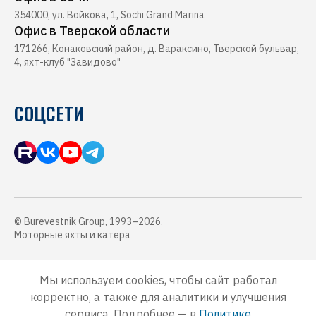
354000, ул. Войкова, 1, Sochi Grand Marina
Офис в Тверской области
171266, Конаковский район, д. Вараксино, Тверской бульвар,
4, яхт-клуб "Завидово"
СОЦСЕТИ
© Burevestnik Group, 1993–2026.
Моторные яхты и катера
Обращаем Ваше внимание, что данный интернет-сайт, а также вся
информация о товарах, услугах и ценах, предоставленная на нём,
Мы используем cookies, чтобы сайт работал
носит исключительно информационный характер и ни при каких
корректно, а также для аналитики и улучшения
условиях не является публичной офертой, определяемой
положениями Статьи 437 Гражданского кодекса Российской
сервиса. Подробнее — в
Политике