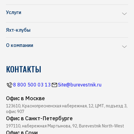
Sea Ray
Услуги
Chris-Craft
Ремонт яхт и катеров
Frauscher
Яхт-клубы
Перевозка яхт и катеров
NAVAN
О компании
Комиссионная продажа
Riva
Производство понтонов
Блог
Pershing
КОНТАКТЫ
Строительство марин
Новости
Ferretti
Ресторан Буревестник
Контакты
Все бренды
8 800 500 03 13
Site@burevestnik.ru
Журнал Yachting
Офис в Москве
Хелипорт Буревестник
123610, Краснопресненская набережная, 12, ЦМТ, подъезд 3,
Seabob
офис 907
Офис в Санкт-Петербурге
197110, набережная Мартынова, 92, Burevestnik North-West
Офис в Сочи