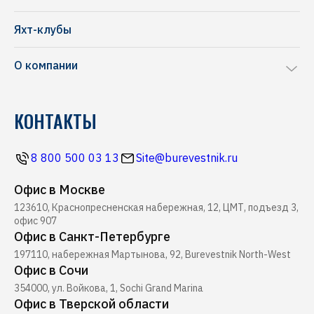
Chris-Craft
Ремонт яхт и катеров
Frauscher
Яхт-клубы
Перевозка яхт и катеров
NAVAN
О компании
Комиссионная продажа
Riva
Производство понтонов
Блог
Pershing
КОНТАКТЫ
Строительство марин
Новости
Ferretti
Ресторан Буревестник
Контакты
Все бренды
8 800 500 03 13
Site@burevestnik.ru
Журнал Yachting
Офис в Москве
Хелипорт Буревестник
123610, Краснопресненская набережная, 12, ЦМТ, подъезд 3,
Seabob
офис 907
Офис в Санкт-Петербурге
197110, набережная Мартынова, 92, Burevestnik North-West
Офис в Сочи
354000, ул. Войкова, 1, Sochi Grand Marina
Офис в Тверской области