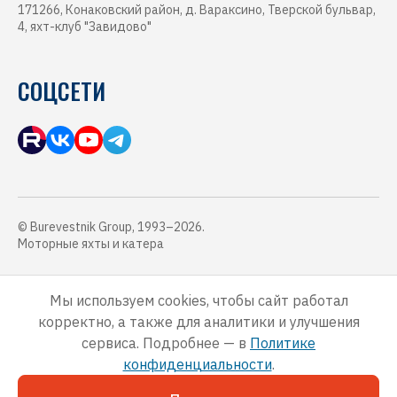
171266, Конаковский район, д. Вараксино, Тверской бульвар,
4, яхт-клуб "Завидово"
СОЦСЕТИ
© Burevestnik Group, 1993–2026.
Моторные яхты и катера
Обращаем Ваше внимание, что данный интернет-сайт, а также вся
информация о товарах, услугах и ценах, предоставленная на нём,
Мы используем cookies, чтобы сайт работал
носит исключительно информационный характер и ни при каких
корректно, а также для аналитики и улучшения
условиях не является публичной офертой, определяемой
положениями Статьи 437 Гражданского кодекса Российской
сервиса. Подробнее — в
Политике
Федерации.
конфиденциальности
.
Для получения подробной информации о наличии и стоимости
указанных товаров, услуг и ценах, пожалуйста, обращайтесь к