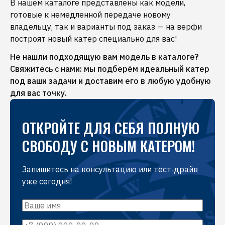
В нашем каталоге представлены как модели,
нужно искать никого другого: покупка,
подразделения «Морские инженеры»;
готовые к немедленной передаче новому
оформление, сервис, зимнее хранение и даже
Зимнее хранение
судов в тёплых и сухих
владельцу, так и варианты под заказ — на верфи
логистика — мы организуем всё. Вам остаётся
эллингах;
построят новый катер специально для вас!
только наслаждаться отдыхом на воде!
Перевозка и логистика
— доставим катер в
любую точку страны;
Не нашли подходящую вам модель в каталоге?
Оформление документов,
регистрация в
Свяжитесь с нами: мы подберём идеальный катер
ГИМС;
под ваши задачи и доставим его в любую удобную
Стоянка
в яхт‑клубах сети Burevestnik Group.
для вас точку.
ОТКРОЙТЕ ДЛЯ СЕБЯ ПОЛНУЮ
СВОБОДУ С НОВЫМ КАТЕРОМ!
Запишитесь на консультацию или тест‑драйв
уже сегодня!