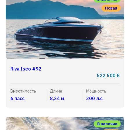
Новая
Riva Iseo #92
522 500 €
Вместимость
Длина
Мощность
6 пасс.
8,24 м
300 л.с.
В наличии