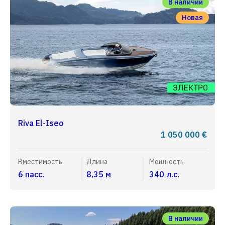
В наличии
Новая
Riva El-Iseo
1 050 000 €
Вместимость
Длина
Мощность
6 пасс.
8,35 м
340 л.с.
В наличии