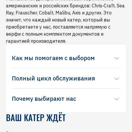
американских и российских брендов: Chris‑Craft, Sea
Ray, Frauscher, Cobalt, Malibu, Axis и других. Это
значит, что каждый новый катер, который вы
приобретаете у нас, поставляется напрямую с
верфи с полным комплектом документов и
гарантией производителя.
Как мы помогаем с выбором
Понимаем, что выбор катера — непростой
Полный цикл обслуживания
процесс, требующий основательного подхода
и внимания к деталям. Наши менеджеры
После покупки вы не останетесь один на один
помогут подобрать модель именно под ваши
Почему выбирают нас
с техническими и организационными
задачи: для семейных прогулок, водных видов
вопросами. Мы сопровождаем своих клиентов
спорта, рыбалки или путешествий. По вашему
За более чем 30 лет мы заслужили репутацию
на всех этапах:
желанию организуем тест‑драйв на акватории
ВАШ КАТЕР ЖДЁТ
надёжного партнёра. Наши клиенты
Обслуживание и ремонт
любой сложности
— вы сможете оценить управляемость,
возвращаются к нам, потому им просто не
силами собственного сервисного
комфорт и оснащение выбранной модели.