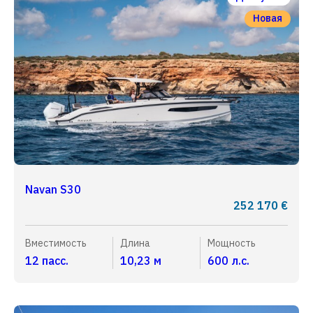
Новая
Navan S30
252 170 €
Вместимость
Длина
Мощность
12 пасс.
10,23 м
600 л.с.