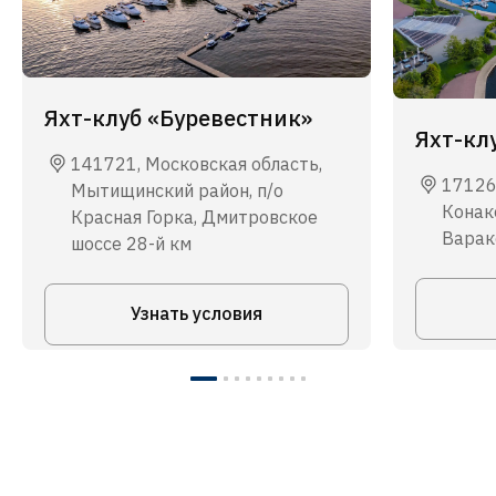
Яхт-клуб «Буревестник»
Яхт-кл
141721, Московская область,
17126
Мытищинский район, п/о
Конако
Красная Горка, Дмитровское
Варакс
шоссе 28-й км
Узнать условия