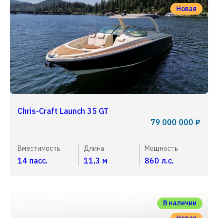
Новая
Chris-Craft Launch 35 GT
79 000 000 ₽
Вместимость
Длина
Мощность
14 пасс.
11,3 м
860 л.с.
В наличии