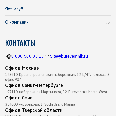
Ремонт яхт и катеров
Frauscher
Яхт-клубы
Перевозка яхт и катеров
NAVAN
О компании
Комиссионная продажа
Riva
Производство понтонов
Блог
Pershing
КОНТАКТЫ
Строительство марин
Новости
Ferretti
Ресторан Буревестник
Контакты
Все бренды
8 800 500 03 13
Site@burevestnik.ru
Журнал Yachting
Офис в Москве
Хелипорт Буревестник
123610, Краснопресненская набережная, 12, ЦМТ, подъезд 3,
Seabob
офис 907
Офис в Санкт-Петербурге
197110, набережная Мартынова, 92, Burevestnik North-West
Офис в Сочи
354000, ул. Войкова, 1, Sochi Grand Marina
Офис в Тверской области