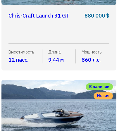
Chris-Craft Launch 31 GT
880 000 $
Вместимость
Длина
Мощность
12 пасс.
9,44 м
860 л.с.
В наличии
Новая