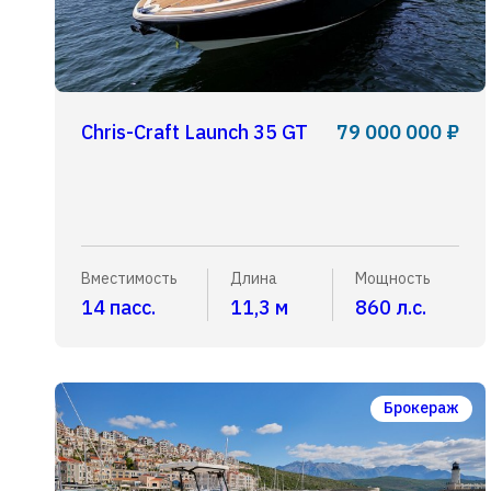
Chris-Craft Launch 35 GT
79 000 000 ₽
Вместимость
Длина
Мощность
14 пасс.
11,3 м
860 л.с.
Брокераж